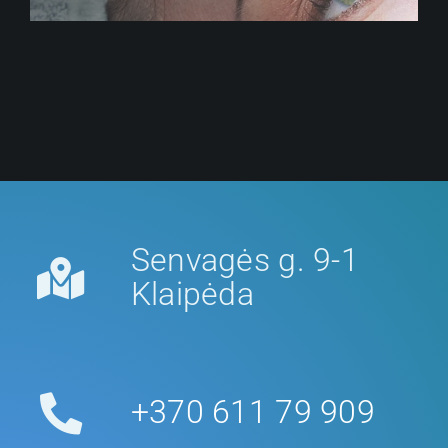
Senvagės g. 9-1
Klaipėda
+370 611 79 909