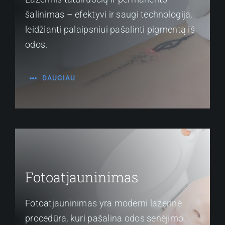
šalinimas – efektyvi ir saugi technologija,
leidžianti palaipsniui pašalinti pigmentą iš
odos.
DAUGIAU
Fotoatjauninimas
Fotoatjauninimas yra moderni lazerinė
procedūra, kuri pašalina odos senėjimo