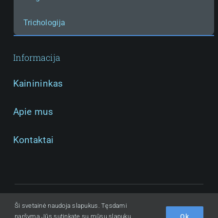
Paslauga:
Trichologija
Informacija
Kainininkas
Apie mus
Kontaktai
© 2025 Visos Teisės Saugomos. Skinlux, MB
Ši svetainė naudoja slapukus. Tęsdami
Toliau
Ok
naršymą Jūs sutinkate su mūsų slapukų