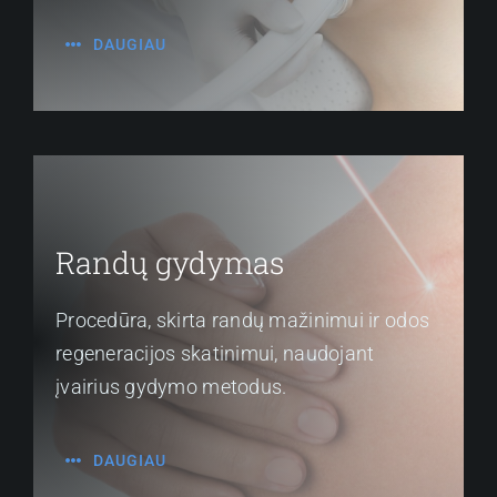
DAUGIAU
Randų gydymas
Procedūra, skirta randų mažinimui ir odos
regeneracijos skatinimui, naudojant
įvairius gydymo metodus.
DAUGIAU