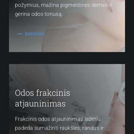
požymius, mažina pigmentines dėmes ir
gerina odos tonusą.
DAUGIAU
Odos frakcinis
atjauninimas
Frakcinis odos atjauninimas lazeriu
padeda sumažinti raukšles, randus ir