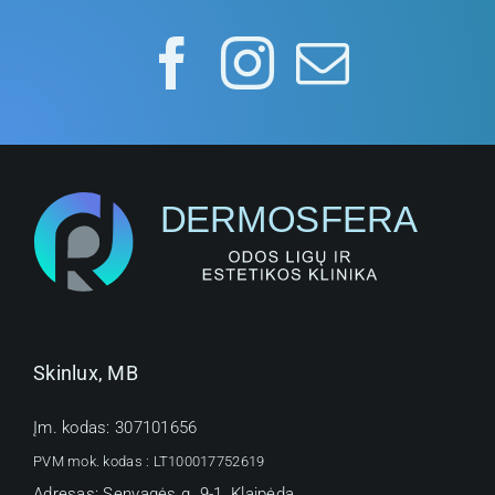
Skinlux, MB
Įm. kodas: 307101656
PVM mok. kodas :
LT100017752619
Adresas: Senvagės g. 9-1, Klaipėda