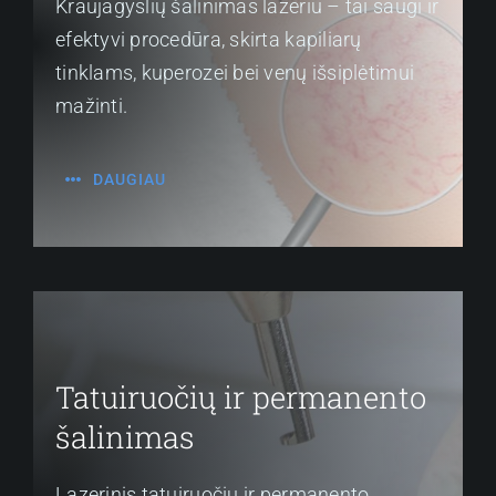
Kraujagyslių šalinimas lazeriu – tai saugi ir
efektyvi procedūra, skirta kapiliarų
tinklams, kuperozei bei venų išsiplėtimui
mažinti.
DAUGIAU
Tatuiruočių ir permanento
šalinimas
Lazerinis tatuiruočių ir permanento