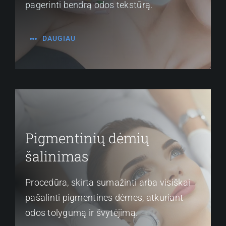
pagerinti bendrą odos tekstūrą.
DAUGIAU
Pigmentinių dėmių
šalinimas
Procedūra, skirta sumažinti arba visiškai
pašalinti pigmentines dėmes, atkuriant
odos tolygumą ir švytėjimą.