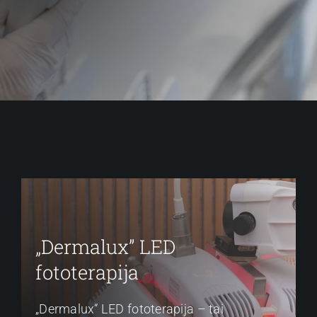
„Dermalux” LED
fototerapija
„Dermalux“ LED fototerapija – tai