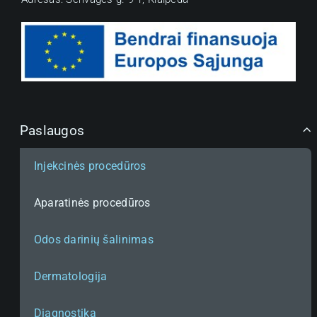
Rezervuokite vizitą
Paslaugos
Patikėkite man savo odos sveikatą ir grožį.
Modernūs gydymo metodai – sveikai ir
Injekcinės procedūros
spindinčiai odai!
Aparatinės procedūros
Odos darinių šalinimas
Paslaugos
Dermatologija
Diagnostika