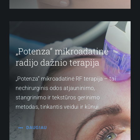
„Potenza“ mikroadatinė
radijo dažnio terapija
„Potenza“ mikroadatinė RF terapija – tai
nechirurginis odos atjauninimo,
stangrinimo ir tekstūros gerinimo
metodas, tinkantis veidui ir kūnui.
DAUGIAU