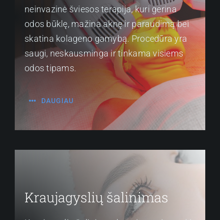
neinvazinė šviesos terapija, kuri gerina
odos būklę, mažina aknę ir paraudimą bei
skatina kolageno gamybą. Procedūra yra
saugi, neskausminga ir tinkama visiems
odos tipams.
DAUGIAU
Kraujagyslių šalinimas