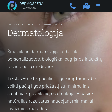
Skip
to
content
Pagrindinis
|
Paslaugos
|
Dermatologija
Dermatologija
Šiuolaikinė dermatologija juda link
personalizuotos, biologiškai pagrįstos ir aukštų
technologijų medicinos.
Tikslas – ne tik pašalinti ligų simptomus, bet
veikti pačią ligos priežastį su minimaliais
šalutiniais poveikiais, o estetikoje – pasiekti
natūralius rezultatus naudojant minimaliai
invazinius metodus.