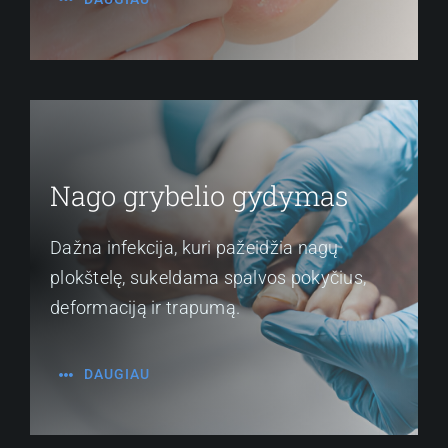
Nago grybelio gydymas
Dažna infekcija, kuri pažeidžia nagų
plokštelę, sukeldama spalvos pokyčius,
deformaciją ir trapumą.
DAUGIAU