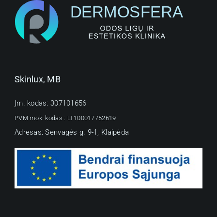
Skinlux, MB
Įm. kodas: 307101656
PVM mok. kodas :
LT100017752619
Adresas: Senvagės g. 9-1, Klaipėda
Rezervuokite vizitą