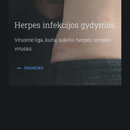
Herpes infekcijos gydymas
Virusinė liga, kurią sukelia herpes simplex
virusas.
DAUGIAU