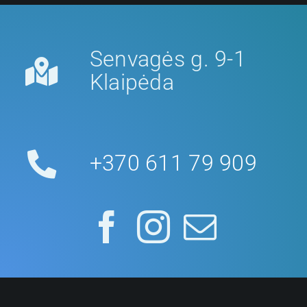
Senvagės g. 9-1
Klaipėda
+370 611 79 909