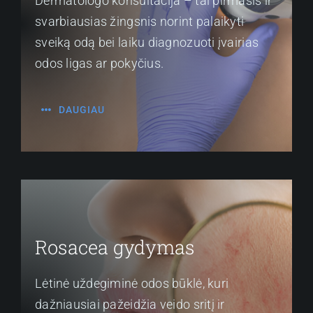
Dermatologo konsultacija – tai pirmasis ir
svarbiausias žingsnis norint palaikyti
sveiką odą bei laiku diagnozuoti įvairias
odos ligas ar pokyčius.
DAUGIAU
Rosacea gydymas
Lėtinė uždegiminė odos būklė, kuri
dažniausiai pažeidžia veido sritį ir