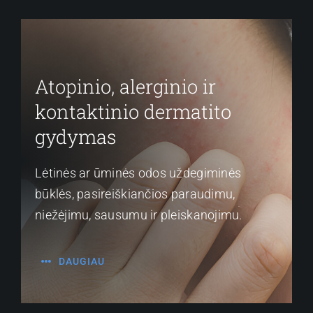
Atopinio, alerginio ir
kontaktinio dermatito
gydymas
Lėtinės ar ūminės odos uždegiminės
būklės, pasireiškiančios paraudimu,
niežėjimu, sausumu ir pleiskanojimu.
DAUGIAU