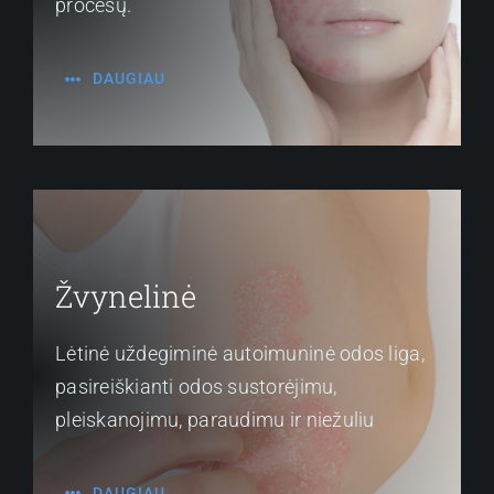
procesų.
DAUGIAU
Žvynelinė
Lėtinė uždegiminė autoimuninė odos liga,
pasireiškianti odos sustorėjimu,
pleiskanojimu, paraudimu ir niežuliu
DAUGIAU