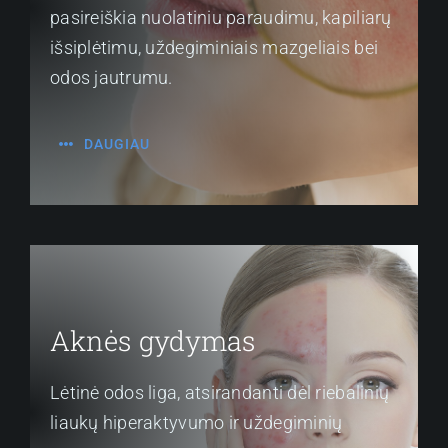
pasireiškia nuolatiniu paraudimu, kapiliarų
išsiplėtimu, uždegiminiais mazgeliais bei
odos jautrumu.
DAUGIAU
Aknės gydymas
Lėtinė odos liga, atsirandanti dėl riebalinių
liaukų hiperaktyvumo ir uždegiminių