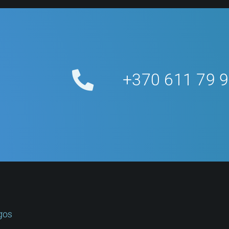
Rez
+370 611 79 
Patikėki
gydymo m
Paslaugos
gos
Data ir laikas