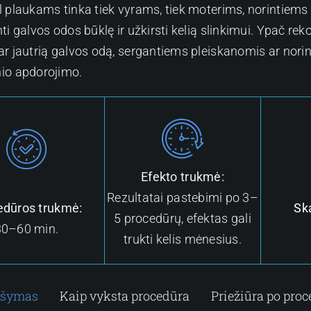
 plaukams tinka tiek vyrams, tiek moterims, norintiems s
ti galvos odos būklę ir užkirsti kelią slinkimui. Ypač 
ar jautrią galvos odą, sergantiems pleiskanomis ar nori
io apdorojimo.
Efekto trukmė:
Rezultatai pastebimi po 3–
edūros trukmė:
Sk
5 procedūrų, efektas gali
30–60 min.
trukti kelis mėnesius.
ašymas
Kaip vyksta procedūra
Priežiūra po pro