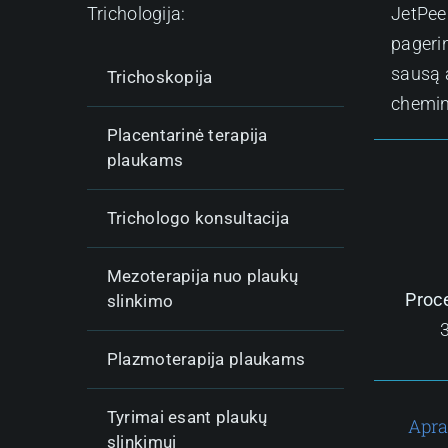
Trichologija:
JetPeel
pagerin
sausą 
Trichoskopija
chemin
Placentarinė terapija
plaukams
Trichologo konsultacija
Mezoterapija nuo plaukų
Proc
slinkimo
Plazmoterapija plaukams
Tyrimai esant plaukų
Apr
slinkimui