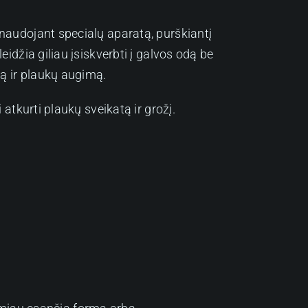
 naudojant specialų aparatą, purškiantį
eidžia giliau įsiskverbti į galvos odą be
ą ir plaukų augimą.
 atkurti plaukų sveikatą ir grožį.