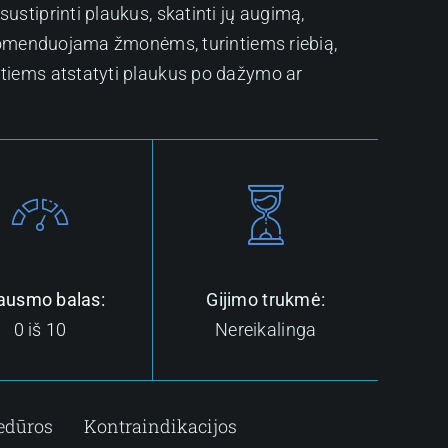
ustiprinti plaukus, skatinti jų augimą,
rekomenduojama žmonėms, turintiems riebią,
ntiems atstatyti plaukus po dažymo ar
ausmo balas:
Gijimo trukmė:
0 iš 10
Nereikalinga
cedūros
Kontraindikacijos