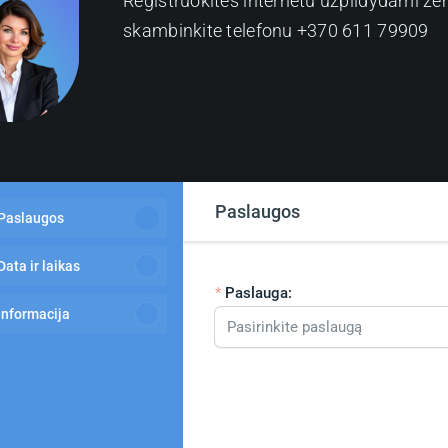
Registruokitės internetu užpildydami ž
skambinkite telefonu +370 611 79909
Paslaugos
Paslaugos
Data ir laikas
Paslauga:
Informacija