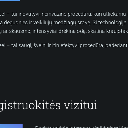
el – tai inovatyvi, neinvazinė procedūra, kuri atliekama
ią deguonies ir veikliųjų medžiagų srovę. Ši technologija l
 ar skausmo, intensyviai drėkina odą, skatina kraujotak
el – tai saugi, švelni ir itin efektyvi procedūra, padedanti
istruokitės vizitui