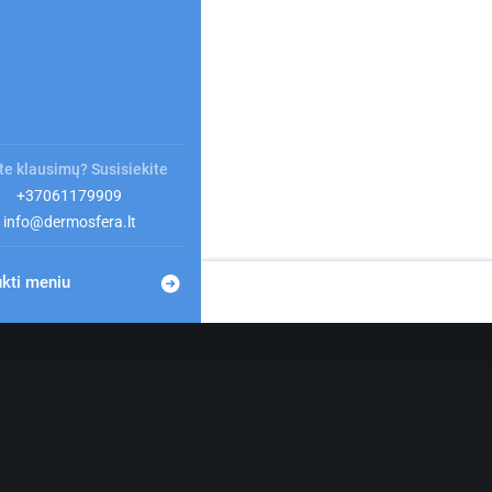
te klausimų? Susisiekite
+37061179909
info@dermosfera.lt
ukti meniu