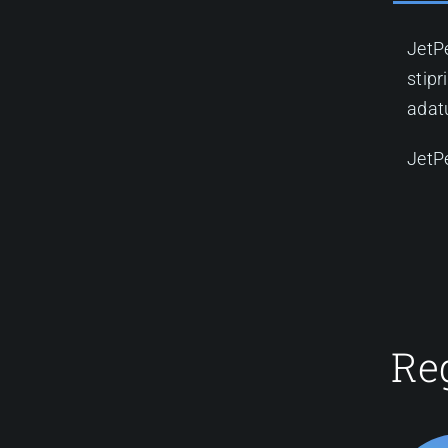
JetPe
stipr
adatų
JetPe
Reg