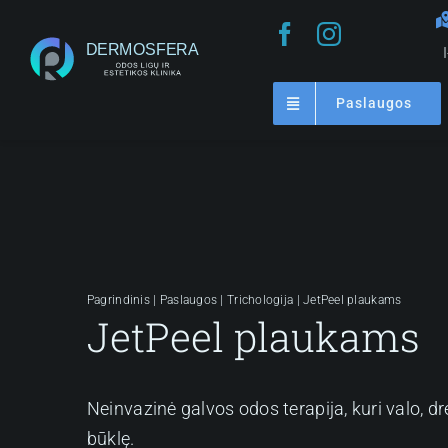
Skip
to
content
Paslaugos
Pagrindinis
|
Paslaugos
|
Trichologija
|
JetPeel plaukams
JetPeel plaukams
Neinvazinė galvos odos terapija, kuri valo, d
būklę.