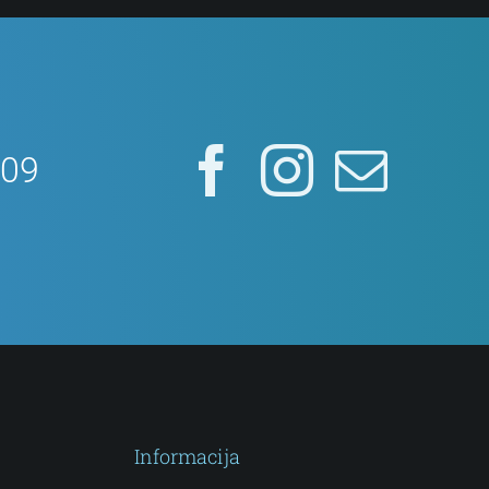
ervuokite vizitą
909
te man savo odos sveikatą ir grožį. Modernūs
etodai – sveikai ir spindinčiai odai!
Paslaugos
Informacija