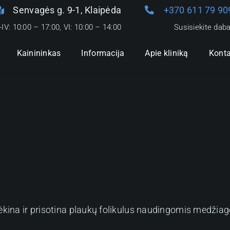
Senvagės g. 9-1, Klaipėda
+370 611 79 90
I-IV: 10:00 – 17:00, VI: 10:00 – 14:00
Susisiekite daba
Kainininkas
Informacija
Apie kliniką
Konta
rėkina ir prisotina plaukų folikulus naudingomis medžiag