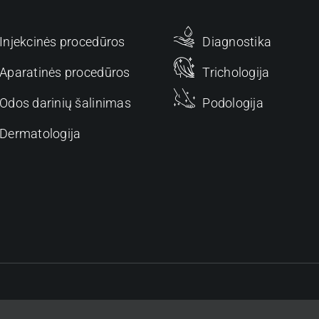
Informacija
Injekcinės procedūros
Diagnostika
Aparatinės procedūros
Trichologija
Odos darinių šalinimas
Podologija
Dermatologija
Turite klausimų? Susisiek
+37061179909
info@dermosfera.lt
Sutraukti meniu