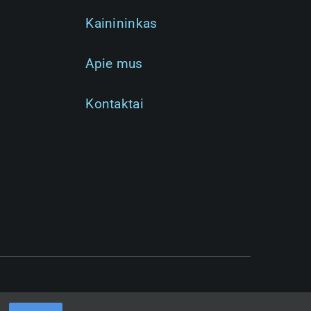
Paslauga:
Kainininkas
Apie mus
Kontaktai
ite
Toliau