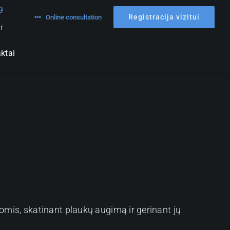
9
Registracija vizitui
Online consultation
r
ktai
omis, skatinant plaukų augimą ir gerinant jų