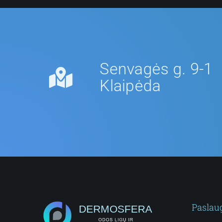
Senvagės g. 9-1
Klaipėda
Paslau