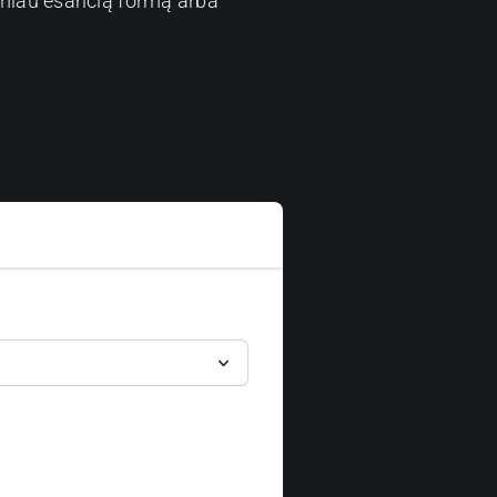
emiau esančią formą arba