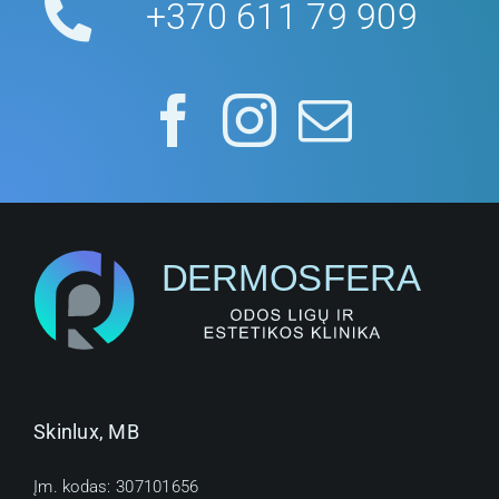
+370 611 79 909
Skinlux, MB
Įm. kodas: 307101656