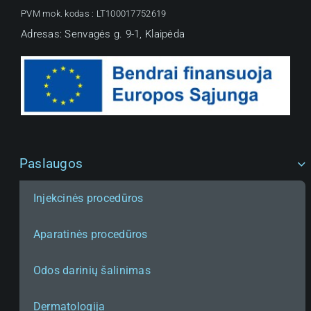
PVM mok. kodas :
LT100017752619
Adresas: Senvagės g. 9-1, Klaipėda
Rezervuokite vizitą
Paslaugos
Patikėkite man savo odos sveikatą ir grožį.
Modernūs gydymo metodai – sveikai ir
Injekcinės procedūros
spindinčiai odai!
Aparatinės procedūros
Odos darinių šalinimas
Paslaugos
Dermatologija